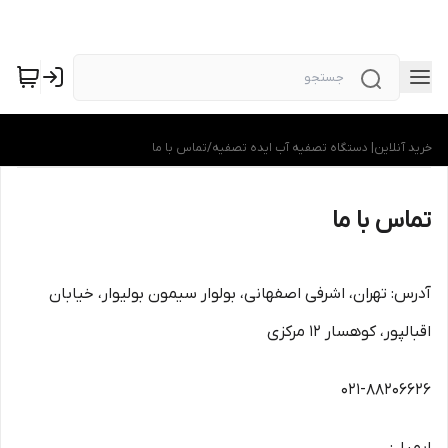
خرید آنلاین| دستگاه تصفیه آب ایده تصفیه
/
تماس با ما
تماس با ما
آدرس: تهران، اشرفی اصفهانی، بولوار سیمون بولیوار، خیابان
اقبالپور، کوهسار 12 مرکزی
021-88206626