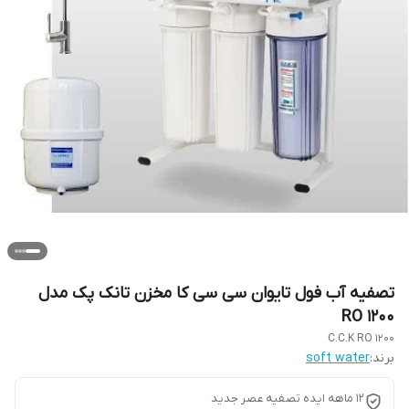
تصفیه آب فول تایوان سی سی کا مخزن تانک پک مدل
RO 1200
C.C.K RO 1200
برند:
soft water
12 ماهه ایده تصفیه عصر جدید