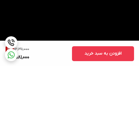
13,311,000
12
%
افزودن به سبد خرید
11,581,000
برگشت به بالا