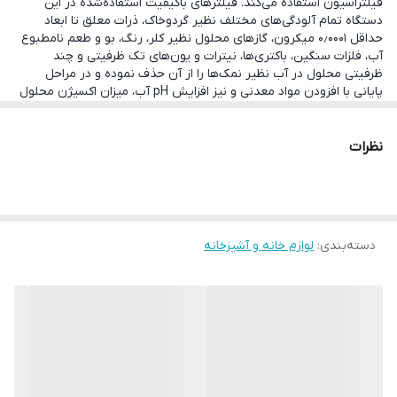
فیلتراسیون استفاده می‌کند. فیلترهای باکیفیت استفاده‌شده در این
دستگاه تمام آلودگی‌های مختلف نظیر گردوخاک، ذرات معلق تا ابعاد
حداقل ۰٫۰۰۰۱ میکرون، گازهای محلول نظیر کلر، رنگ، بو و طعم نامطبوع
آب، فلزات سنگین، باکتری‌ها، نیترات و یون‌های تک ظرفیتی و چند
ظرفیتی محلول در آب نظیر نمک‌ها را از آن حذف نموده و در مراحل
پایانی با افزودن مواد معدنی و نیز افزایش pH آب، میزان اکسیژن محلول
در آن را افزایش داده و آبی گوارا و فاقد هرگونه آلودگی که حاوی املاح
موردنیاز بدن بوده و خاصیت قلیایی دارد در اختیار قرار می‌دهند. این
دستگاه با دارا بودن استانداردهای معتبر بین المللی مانند NSF، CE،
نظرات
WQA و FDA خیال شما را از کیفیت و سلامت آب مصرفی آسوده می سازد.
از ویژگی‌های متمایز این دستگاه می‌توان به پمپ قدرتمند و کم‌صدا،
مخزن ذخیره 4 گالنی و با کیفیت، کنترل خودکار پمپ جهت افزایش ایمنی
و اتصالات کاملا Food Grade اشاره کرد.
دسته‌بندی
:
لوازم خانه و آشپزخانه