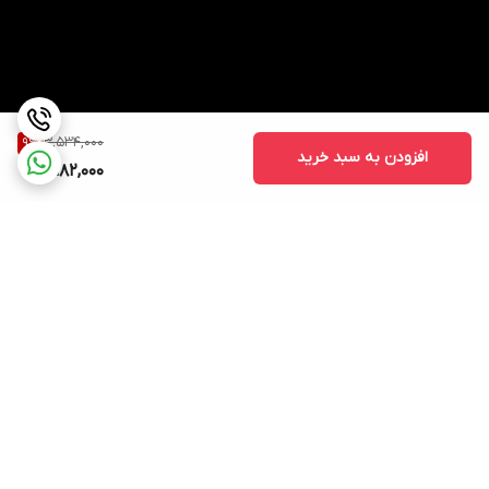
3,534,000
9
%
افزودن به سبد خرید
3,182,000
برگشت به بالا