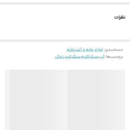
نظرات
دسته‌بندی
:
لوازم خانه و آشپزخانه
برچسب‌ها :
آب
،
سبک
،
کلیه
،
سنگ
،
کبد
،
زندگی