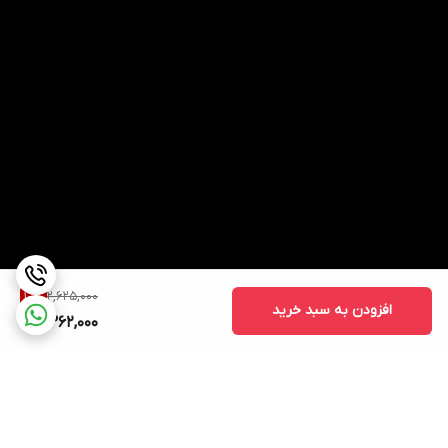
2,625,000
10
%
افزودن به سبد خرید
2,362,000