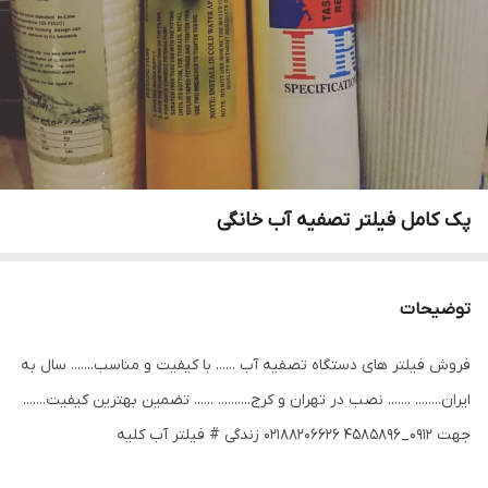
پک کامل فیلتر تصفیه آب خانگی
توضیحات
فروش فیلتر های دستگاه تصفیه آب ...... با کیفیت و مناسب....... سال به
ایران........ ....... نصب در تهران و کرج.......... ...... تضمین بهترین کیفیت.......
جهت 0912_4585896 02188206626 زندگی # فیلتر آب کلیه