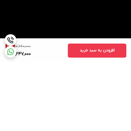
17,660,000
24
%
افزودن به سبد خرید
13,247,000
برگشت به بالا