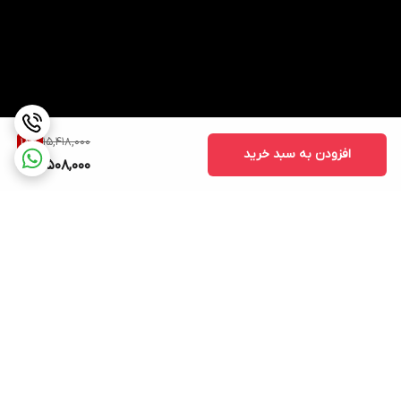
15,418,000
18
%
افزودن به سبد خرید
12,508,000
برگشت به بالا