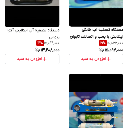
دستگاه تصفیه آب خانگی
دستگاه تصفیه آب اینلاینی آکوا
اینلاینی با پمپ و اتصالات تایوان
ریوس
15,094,000
18,866,000
12
%
19
%
مدل AQUARiUS کپی
13,208,000
15,094,000
افزودن به سبد
افزودن به سبد