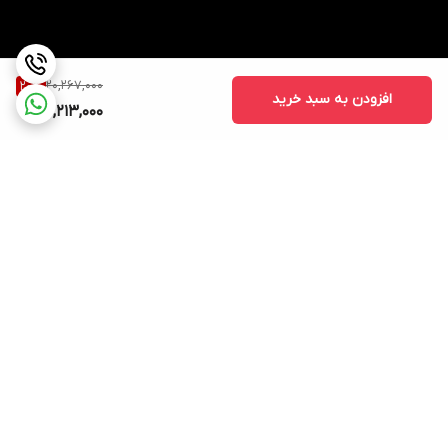
20,267,000
20
%
افزودن به سبد خرید
16,213,000
برگشت به بالا