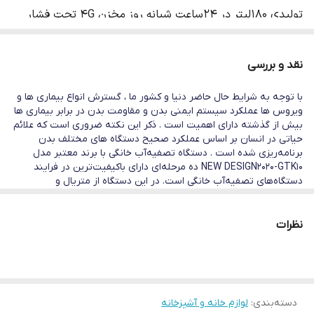
تولیدی 180لیتر در 24ساعت شبانه روز مخزن 4G تحت فشار
شیر برداشت اهرمی وارداتی فیلتر ممبران 13لایه فیلمتک وارداتی
قابلیت نصب به یخچال ساید دارای 6 مرحله تصفیه مجزا
نقد و بررسی
(( ارسال رایگان به سراسر ایران))
با توجه به شرایط حال حاضر دنیا و کشور ما ، گسترش انواع بیماری ها و
ویروس ها عملکرد سیستم ایمنی بدن و مقاومت بدن در برابر بیماری ها
بیش از گذشته دارای اهمیت است . ذکر این نکته ضروری است که علائم
حیاتی در انسان بر اساس عملکرد صحیح دستگاه های مختلف بدن
برنامه‌ریزی شده است . دستگاه تصفیه‌آب خانگی با برند معتبر مدل
NEW DESIGN2020-GTK10 ده مرحله‌ای دارای با‌کیفیت‌ترین در فرایند
دستگاه‌های تصفیه‌آب خانگی است. در این دستگاه از متریال و
هوزینگ‌های فودگرید، فیلترهایی بر‌پایه گیاهی، مخزن آنتی‌باکتریال 12
لیتری، مگا‌بوستر پمپ قوی بافشار 125 PSI و شیر جداگانه برخوردار است.
عملکرد فیلترهای این دستگاه در سه‌مرحله اول به‌این‌صورت است که
نظرات
کلیه املاح معلق و مضر، کلر، آفت‌کش‌ها و شوری را از آب گرفته و
در‌مرحله بعد نیترات، نیتریت، جیوه و میکرو‌ارگانیسم‌های شیمیایی و
فلزات سنگین (کلیه املاح سرطان زا) را به‌طور کامل از آب می‌گیرد. در این
دستگاه از مرغوب ترین فیلتر قلیایی ساز(یونایزر) استفاده شده است. این
فیلتر با استفاده از فرآیند الکترولیز اجزای اسیدی و قلیایی آب را جدا
دسته‌بندی
:
لوازم خانه و آشپزخانه
میکند تا PH آب را افزایش دهد. یکی از مهمترین فیلترها با جدیدترین